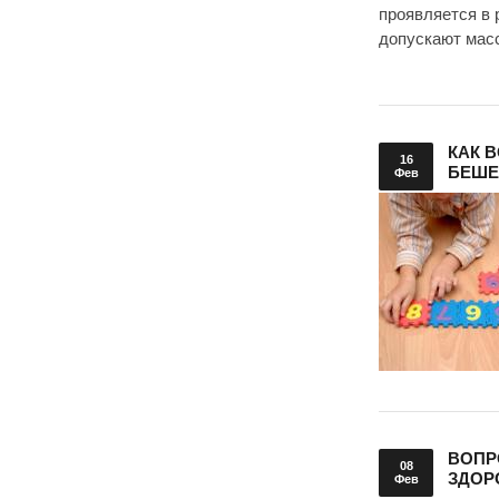
проявляется в 
допускают мас
КАК 
16
БЕШЕ
Фев
ВОПР
08
ЗДОР
Фев