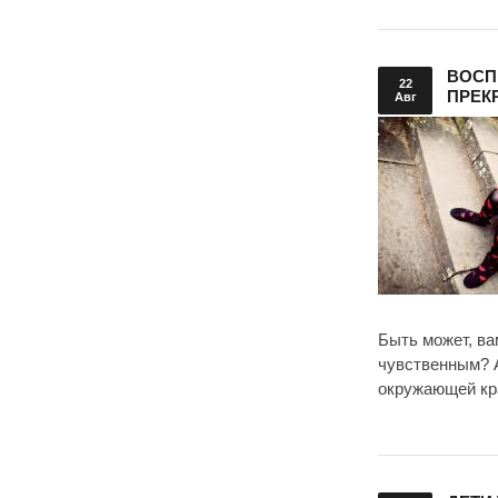
ВОСП
22
ПРЕК
Авг
Быть может, в
чувственным? А
окружающей кра