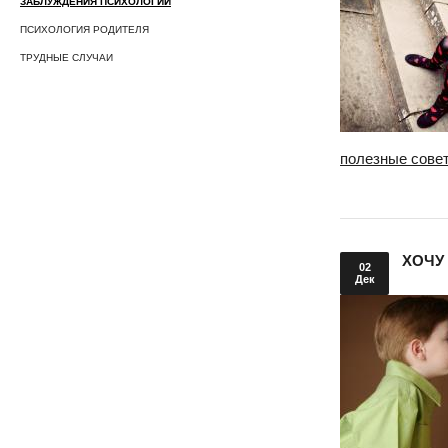
ЗАБЛУЖДЕНИЯ ПСИХОЛОГИИ
ПСИХОЛОГИЯ РОДИТЕЛЯ
ТРУДНЫЕ СЛУЧАИ
полезные сове
ХОЧУ
02
Дек