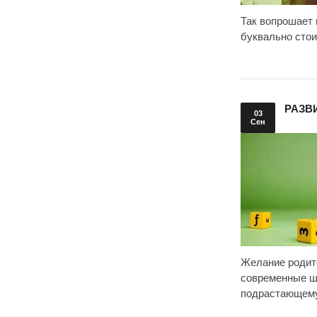
Так вопрошает 
буквально стои
РАЗВ
03
Сен
Желание родите
современные ш
подрастающему