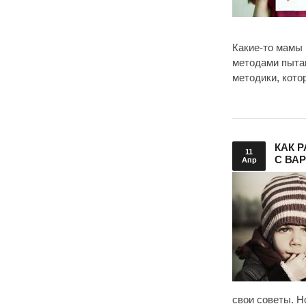
Какие-то мамы 
методами пытаю
методики, кото
КАК 
11
С ВА
Апр
свои советы. Н