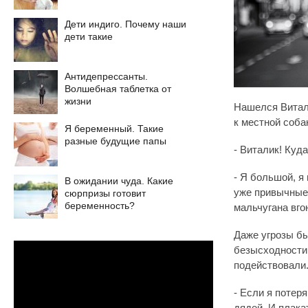
Дети индиго. Почему наши
дети такие
Антидепрессанты.
Волшебная таблетка от
жизни
Нашелся Витали
к местной соба
Я беременный. Такие
разные будущие папы
- Виталик! Куд
- Я большой, я
В ожидании чуда. Какие
уже привычные 
сюрпризы готовит
беременность?
мальчугана вго
Даже угрозы б
безысходности 
подействовали
- Если я потер