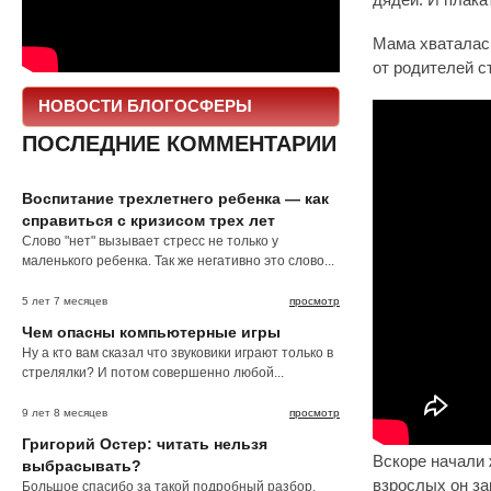
дядей. И плака
Мама хваталась
от родителей с
НОВОСТИ БЛОГОСФЕРЫ
ПОСЛЕДНИЕ КОММЕНТАРИИ
Воспитание трехлетнего ребенка — как
справиться с кризисом трех лет
Слово "нет" вызывает стресс не только у
маленького ребенка. Так же негативно это слово...
5 лет 7 месяцев
просмотр
Чем опасны компьютерные игры
Ну а кто вам сказал что звуковики играют только в
стрелялки? И потом совершенно любой...
9 лет 8 месяцев
просмотр
Григорий Остер: читать нельзя
Вскоре начали 
выбрасывать?
взрослых он зар
Большое спасибо за такой подробный разбор.