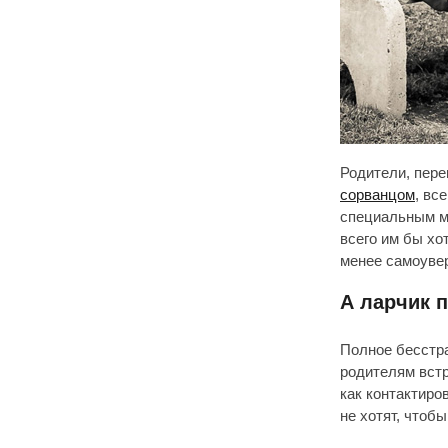
Родители, пер
сорванцом
, вс
специальным м
всего им бы хо
менее самоуве
А ларчик 
Полное бесстр
родителям встр
как контактиров
не хотят, чтоб