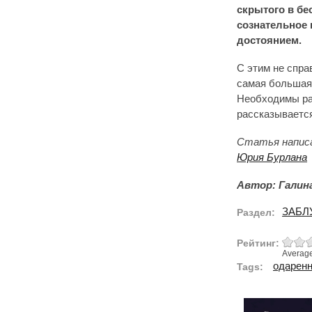
скрытого в бе
сознательное 
достоянием.
С этим не спра
самая большая 
Необходимы раз
рассказывается
Статья напис
Юрия Бурлана
Автор: Галин
ЗАБЛ
Раздел:
Рейтинг:
Averag
одаренн
Tags: