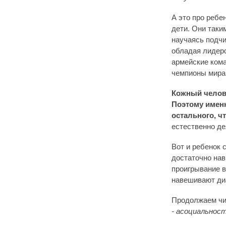
А это про ребе
дети. Они таки
научаясь подчи
обладая лидер
армейские кома
чемпионы мира 
Кожный челове
Поэтому именн
остального, ч
естественно де
Вот и ребенок 
достаточно нав
проигрывание в
навешивают ди
Продолжаем чи
- асоциальнос