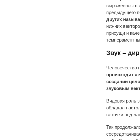
выраженность с
предыдущего по
других называ
нижних векторо
присущи и каче
темпераментны
Звук – ди
Человечество п
происходит че
создании цело
звуковым век
Видовая роль з
обладал настол
веточки под ла
Так продолжало
сосредотачивал