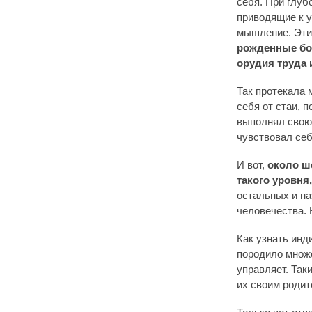
себя. При глуб
приводящие к 
мышление. Эти
рожденные бо
орудия труда 
Так протекала 
себя от стаи, 
выполнял свою
чувствовал себ
И вот,
около ш
такого уровня
остальных и на
человечества. 
Как узнать инд
породило множес
управляет. Так
их своим родит