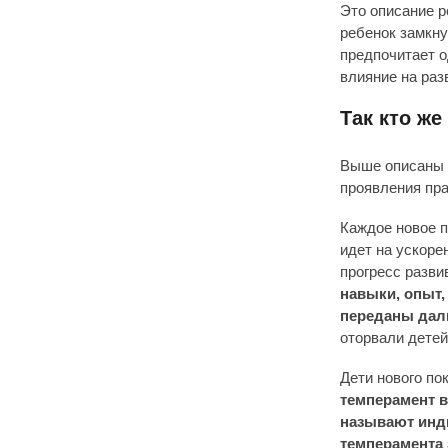
Это описание р
ребенок замкну
предпочитает о
влияние на раз
Так кто же
Выше описаны х
проявления пра
Каждое новое п
идет на ускоре
прогресс разв
навыки, опыт
переданы да
оторвали детей
Дети нового по
темперамент в
называют инди
темперамента