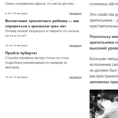
Очень понравилась фраза, что автор детских...
стечении обст
9 лет 10 месяцев
просмотр
Это свойства 
зрительника – 
Воспитание трехлетнего ребенка — как
справиться с кризисом трех лет
чувствительны
Почему нельзя запрещать и говорить что нельзя
то-то и то-то?
Поскольку име
зрительники 
10 лет 5 месяцев
просмотр
высокий уров
Пройти пубертат
Спасибо огромное автору статьи за столь
Большая эмоци
подробные рекомендации по каждому из
исполнения сво
векторов...
он должен был 
распространяли
10 лет 5 месяцев
просмотр
заложены при