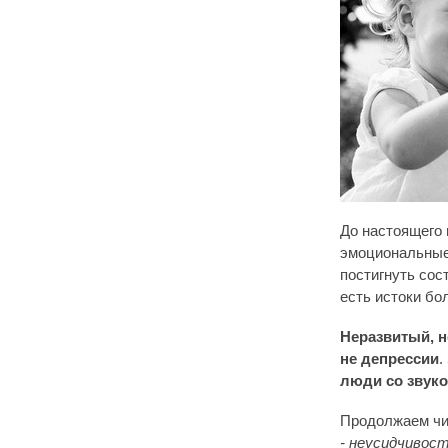
До настоящего
эмоциональные
постигнуть сост
есть истоки бо
Неразвитый, н
не депрессии
.
люди со звуко
Продолжаем чи
- неусидчивос