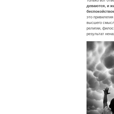
Только вот отв
деваются, и ж
беспокойство
это привилегия
высшего смысла
религии, филос
результат нена