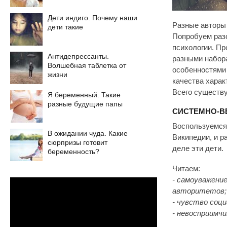
Дети индиго. Почему наши
Разные авторы
дети такие
Попробуем разо
психологии. Пр
Антидепрессанты.
разными набора
Волшебная таблетка от
особенностями 
жизни
качества харак
Всего существу
Я беременный. Такие
разные будущие папы
СИСТЕМНО-В
Воспользуемся 
В ожидании чуда. Какие
Википедии, и р
сюрпризы готовит
деле эти дети.
беременность?
Читаем:
- самоуважение
авторитетов;
- чувство соц
- невосприимч