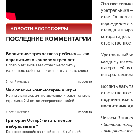
Это все типич
уретральника –
стаи. Он вел с
порождение и в
НОВОСТИ БЛОГОСФЕРЫ
отсюда и прир
которая здесь 
ПОСЛЕДНИЕ КОММЕНТАРИИ
ответственност
Воспитание трехлетнего ребенка — как
Уретральный ч
справиться с кризисом трех лет
каждому по нех
Слово "нет" вызывает стресс не только у
пятеро – ей пят
маленького ребенка. Так же негативно это слово...
пятеро: каждом
5 лет 7 месяцев
просмотр
Воспитывать та
Чем опасны компьютерные игры
ответственност
Ну а кто вам сказал что звуковики играют только в
подчиняться о
стрелялки? И потом совершенно любой...
воспитания дл
9 лет 8 месяцев
просмотр
Читаем Википе
Григорий Остер: читать нельзя
-
большой твор
выбрасывать?
- импульсивнос
Большое спасибо за такой подробный разбор.