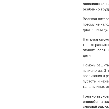
осознанные, н
особенно трудн
Великая литера
потому не нап
достоянием кул
Начался сложн
только развито
глушить себя н
дети.
Помочь решить
психологии. Эт
воспитания и р
пустоты и нехв
талантливых от
Только звуков
способен в на
«познай самог