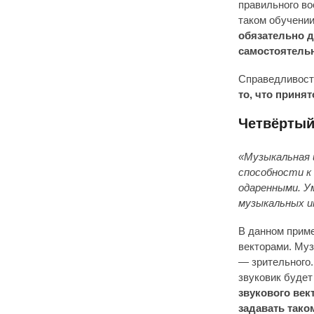
правильного во
таком обучени
обязательно д
самостоятель
Справедливости
то, что приня
Четвёртый
«Музыкальная 
способности к
одаренными. У
музыкальных и
В данном приме
векторами. Муз
— зрительного.
звуковик будет
звукового век
задавать тако