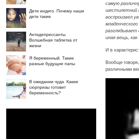
самую различну
шестилетний м
Дети индиго. Почему наши
дети такие
воспроизвел у
младенческого
разглядывает 
Антидепрессанты.
иная вещь, как
Волшебная таблетка от
жизни
И в характерис
Я беременный. Такие
Вообще говоря,
разные будущие папы
различными ве
В ожидании чуда. Какие
сюрпризы готовит
беременность?