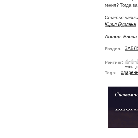
гения? Тогда в
Статья напис
Юрия Бурлана
Автор: Елена
ЗАБЛ
Раздел:
Рейтинг:
Averag
одаренн
Tags: