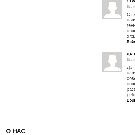
СТР
Submi
Стр
пон
ген
при
эго
Вой
ДА,
Submi
Да,
пси
сов
пон
раз
реб
Вой
О НАС