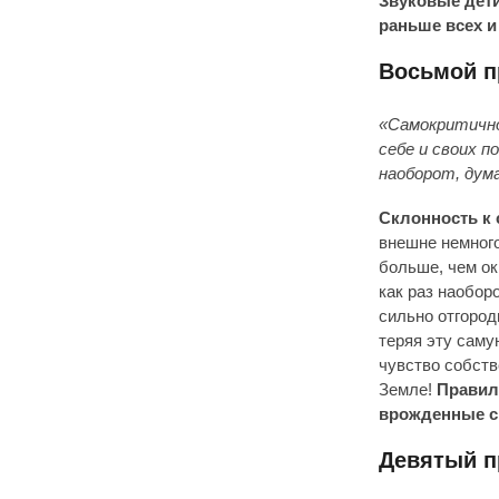
Звуковые дети
раньше всех 
Восьмой п
«Самокритично
себе и своих 
наоборот, дума
Склонность к 
внешне немног
больше, чем ок
как раз наобор
сильно отгород
теряя эту саму
чувство собств
Земле!
Правил
врожденные св
Девятый п