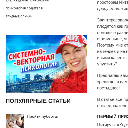
ЗАБЛУЖДЕНИЯ ПСИХОЛОГИИ
просторам Инт
пропустите ге
ПСИХОЛОГИЯ РОДИТЕЛЯ
ТРУДНЫЕ СЛУЧАИ
Заинтересовало
плодятся как г
помощью различ
и не меньше, че
Поэтому мне ст
на гениев и не
иными качества
упустить?
Предлагаю вам 
зрелище, я вам
постыдное!
В статье все п
ПОПУЛЯРНЫЕ СТАТЬИ
последователь
Пройти пубертат
ПЕРВЫЙ ПРИ
Цитирую:
«Хор