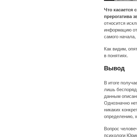
Что касается 
прерогатива з
относится искл
информацию от 
самого начала, 
Как видим, опя
в понятиях.
Вывод
В итоге получа
лишь беспорядо
данным описани
Однозначно нет
никаких конкре
определению, х
Вопрос человеч
психологи Юрия