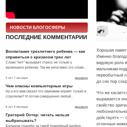
НОВОСТИ БЛОГОСФЕРЫ
ПОСЛЕДНИЕ КОММЕНТАРИИ
Хорошая памят
Воспитание трехлетнего ребенка — как
Именно благод
справиться с кризисом трех лет
Слово "нет" вызывает стресс не только у
видовую роль в
маленького ребенка. Так же негативно это слово...
мальчикам-под
первобытный л
5 лет 7 месяцев
просмотр
до сих пор сох
Чем опасны компьютерные игры
Ну а кто вам сказал что звуковики играют только в
Что же касаетс
стрелялки? И потом совершенно любой...
выражается оно
свойство зрите
9 лет 8 месяцев
просмотр
любознательнос
Григорий Остер: читать нельзя
действует» — с
выбрасывать?
отличные инже
Большое спасибо за такой подробный разбор.