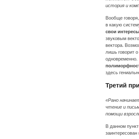
история и ком
Вообще говоря,
в какую систем
свои интерес
звуковым векто
вектора. Возмож
лишь говорит о
одновременно.
полиморфность
здесь гениальн
Третий пр
«Рано начинае
чтение и письм
помощи взросл
В данном пункт
заинтересован 