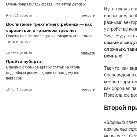
Очень понравилась фраза, что автор детских...
Ну, а такая ха
вопросов», воо
9 лет 10 месяцев
просмотр
разными вектор
Воспитание трехлетнего ребенка — как
устройстве кон
справиться с кризисом трех лет
Звук. Ну, а ес
Почему нельзя запрещать и говорить что нельзя
то-то и то-то?
самыми заядлы
сложных, таки
10 лет 5 месяцев
просмотр
вечных
!
Пройти пубертат
Спасибо огромное автору статьи за столь
Так что, как в
подробные рекомендации по каждому из
беспорядочно о
векторов...
кожного, зрите
как хорошая па
10 лет 5 месяцев
просмотр
Правильное вос
Второй пр
«Широкий спек
различным сфе
меняются. Сего