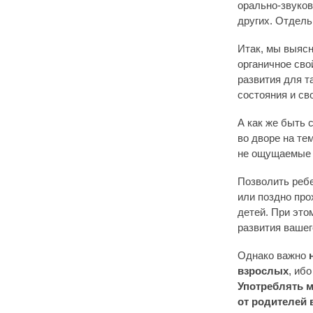
орально-звуков
других. Отдель
Итак, мы выясн
органичное сво
развития для т
состояния и св
А как же быть 
во дворе на те
не ощущаемые 
Позволить ребе
или поздно про
детей. При это
развития вашег
Однако важно
взрослых
, иб
Употреблять м
от родителей 