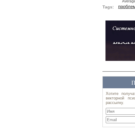
Averag
пробле
Tags: