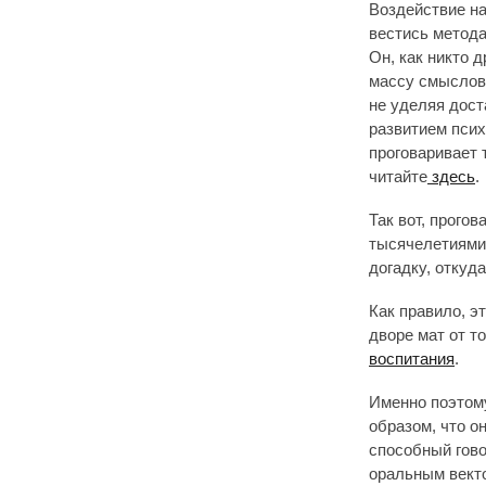
Воздействие на
вестись метода
Он, как никто 
массу смыслов.
не уделяя дос
развитием псих
проговаривает 
читайте
здесь
.
Так вот, прого
тысячелетиями 
догадку, откуда
Как правило, э
дворе мат от т
воспитания
.
Именно поэтому
образом, что о
способный гово
оральным векто