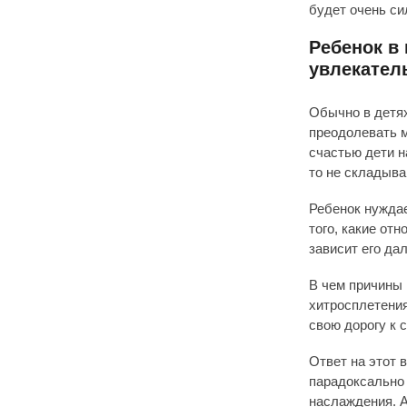
будет очень си
Ребенок в
увлекате
Обычно в детях
преодолевать м
счастью дети н
то не складыва
Ребенок нуждае
того, какие от
зависит его да
В чем причины
хитросплетени
свою дорогу к 
Ответ на этот 
парадоксально 
наслаждения. А