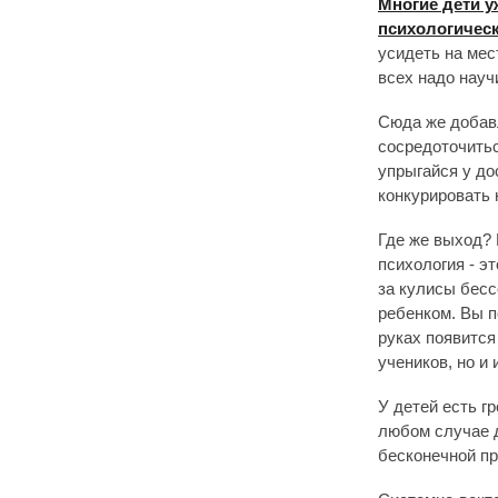
Многие дети 
психологичес
усидеть на мес
всех надо науч
Сюда же добавл
сосредоточитьс
упрыгайся у до
конкурировать 
Где же выход? 
психология - э
за кулисы бесс
ребенком. Вы п
руках появится
учеников, но и 
У детей есть г
любом случае д
бесконечной пр