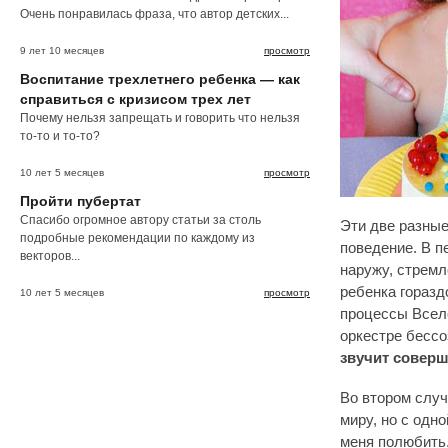
Очень понравилась фраза, что автор детских...
9 лет 10 месяцев
просмотр
Воспитание трехлетнего ребенка — как
справиться с кризисом трех лет
Почему нельзя запрещать и говорить что нельзя
то-то и то-то?
10 лет 5 месяцев
просмотр
Пройти пубертат
Спасибо огромное автору статьи за столь
Эти две разны
подробные рекомендации по каждому из
поведение. В п
векторов...
наружу, стремл
ребенка горазд
10 лет 5 месяцев
просмотр
процессы Вселе
оркестре бессо
звучит соверш
Во втором случ
миру, но с одн
меня полюбить,