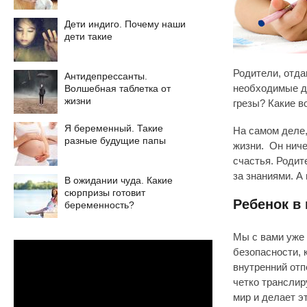
Дети индиго. Почему наши
дети такие
Родители, отда
Антидепрессанты.
Волшебная таблетка от
необходимые дл
жизни
грезы? Какие в
Я беременный. Такие
На самом деле,
разные будущие папы
жизни. Он ниче
счастья. Родит
за знаниями. А
В ожидании чуда. Какие
сюрпризы готовит
Ребенок в
беременность?
Мы с вами уже 
безопасности, 
внутренний отп
четко транслир
мир и делает э