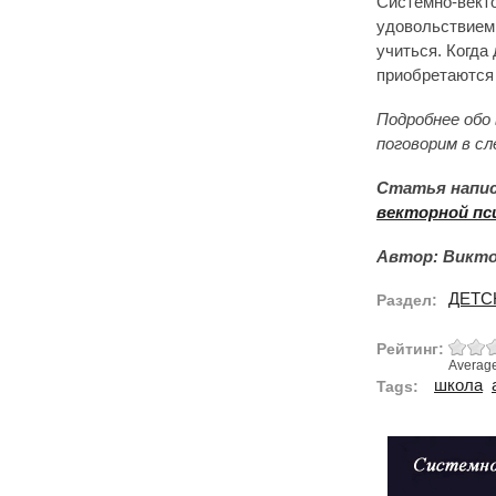
Системно-векто
удовольствием,
учиться. Когда
приобретаются 
Подробнее обо
поговорим в с
Статья напис
векторной пс
Автор: Викто
ДЕТС
Раздел:
Рейтинг:
Averag
школа
Tags: