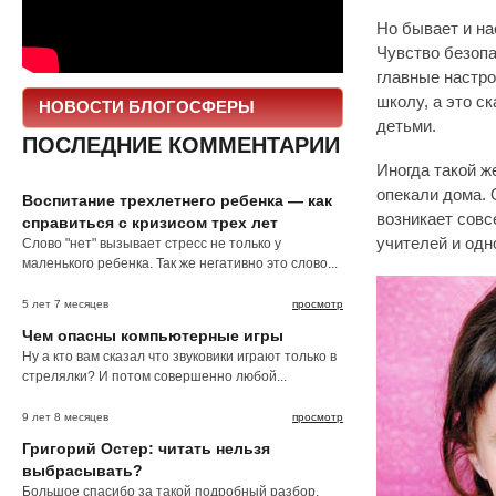
Но бывает и на
Чувство безопа
главные настро
школу, а это с
НОВОСТИ БЛОГОСФЕРЫ
детьми.
ПОСЛЕДНИЕ КОММЕНТАРИИ
Иногда такой ж
опекали дома. 
Воспитание трехлетнего ребенка — как
возникает совс
справиться с кризисом трех лет
учителей и одн
Слово "нет" вызывает стресс не только у
маленького ребенка. Так же негативно это слово...
5 лет 7 месяцев
просмотр
Чем опасны компьютерные игры
Ну а кто вам сказал что звуковики играют только в
стрелялки? И потом совершенно любой...
9 лет 8 месяцев
просмотр
Григорий Остер: читать нельзя
выбрасывать?
Большое спасибо за такой подробный разбор.