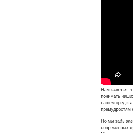
Нам кажется, ч
понимать наших
нашем представ
премудростям н
Но мы забываем
современных де