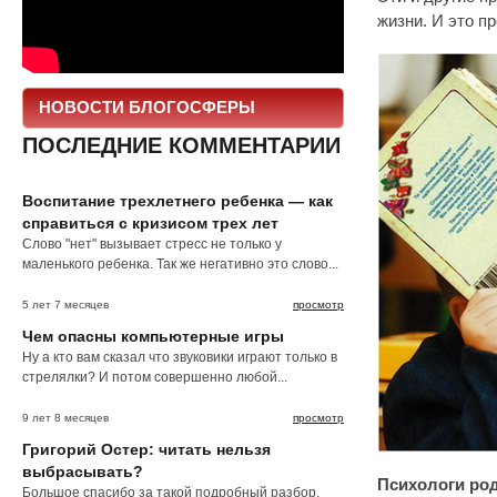
жизни. И это п
НОВОСТИ БЛОГОСФЕРЫ
ПОСЛЕДНИЕ КОММЕНТАРИИ
Воспитание трехлетнего ребенка — как
справиться с кризисом трех лет
Слово "нет" вызывает стресс не только у
маленького ребенка. Так же негативно это слово...
5 лет 7 месяцев
просмотр
Чем опасны компьютерные игры
Ну а кто вам сказал что звуковики играют только в
стрелялки? И потом совершенно любой...
9 лет 8 месяцев
просмотр
Григорий Остер: читать нельзя
выбрасывать?
Психологи ро
Большое спасибо за такой подробный разбор.