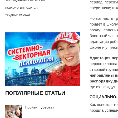
ЗАБЛУЖДЕНИЯ ПСИХОЛОГИИ
период: пережи
сверстники; шк
ПСИХОЛОГИЯ РОДИТЕЛЯ
ТРУДНЫЕ СЛУЧАИ
Но вот часть т
пойдет в школу
воодушевления.
Заветный час н
адаптация ребе
школе и учился
Адаптация пер
первого класса
старшей группе
направлены на
распорядку дн
где их не ждут.
ПОПУЛЯРНЫЕ СТАТЬИ
СОЦИАЛЬНО-
Как понять, чт
Пройти пубертат
прошла успеш