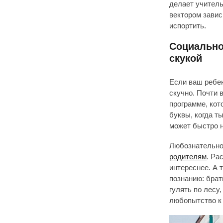
делает учитель
вектором завис
испортить.
Социально
скукой
Если ваш ребен
скучно. Почти 
программе, кот
буквы, когда т
может быстро н
Любознательно
родителям
. Ра
интереснее. А 
познанию: брат
гулять по лесу
любопытство к 