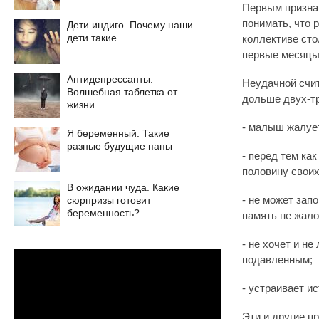
Первым призна
понимать, что 
Дети индиго. Почему наши
дети такие
коллективе ст
первые месяцы
Антидепрессанты.
Неудачной счит
Волшебная таблетка от
дольше двух-тр
жизни
- малыш жалуетс
Я беременный. Такие
разные будущие папы
- перед тем ка
половину своих
В ожидании чуда. Какие
сюрпризы готовит
- не может зап
беременность?
память не жало
- не хочет и н
подавленным;
- устраивает ис
Эти и другие п