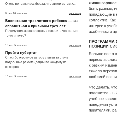
жизни заранее
Очень понравилась фраза, что автор детских...
быть разные, и
9 лет 10 месяцев
просмотр
попадающие в н
коллектив. Как 
Воспитание трехлетнего ребенка — как
справиться с кризисом трех лет
интерес к учеб
Почему нельзя запрещать и говорить что нельзя
особенности ад
то-то и то-то?
ПРОГРАММА 
10 лет 5 месяцев
просмотр
ПОЗИЦИИ СИ
Пройти пубертат
Больше всего 
Спасибо огромное автору статьи за столь
первоклассники
подробные рекомендации по каждому из
к резким измен
векторов...
тяжело пережив
любимой воспи
10 лет 5 месяцев
просмотр
Что делать, чт
положительный 
учебное заведе
поведения уста
приятелями, ра