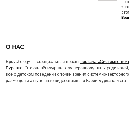
шко
зна
это
Вой
О НАС
Epsychology — официальный проект
портала «Системно-век
Бурлана
. Это онлайн-журнал для неравнодушных родителей,
все о детском поведении с точки зрения системно-векторног
размещены актуальные видеоотзывы о Юрии Бурлане и его т