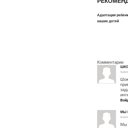
РЕКОМЕНД
Адаптация ребенк
наших детей
Комментарии
ШКО
Submi
Шок
при
зад
инт
Вой
МЫ 
Submi
Мы 