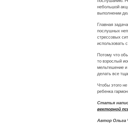
послушанию. Ре
небольшой акце
выполнении де
Главная задача
послушных непо
стрессовых сит
использовать с
Потому что обы
то взрослый ио
мельтешение и 
делать все тща
Чтобы этого не
ребенка гармон
Статья напис
векторной пс
Автор Ольга 