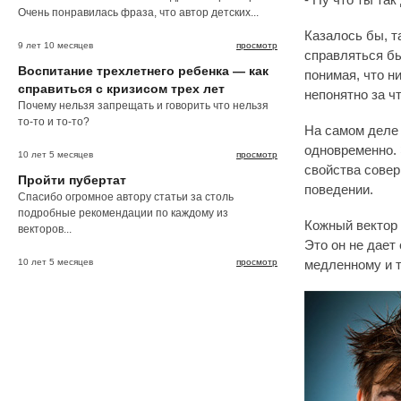
- Ну что ты та
Очень понравилась фраза, что автор детских...
Казалось бы, т
9 лет 10 месяцев
просмотр
справляться бы
Воспитание трехлетнего ребенка — как
понимая, что н
справиться с кризисом трех лет
непонятно за чт
Почему нельзя запрещать и говорить что нельзя
то-то и то-то?
На самом деле 
одновременно. 
10 лет 5 месяцев
просмотр
свойства совер
Пройти пубертат
поведении.
Спасибо огромное автору статьи за столь
подробные рекомендации по каждому из
Кожный вектор 
векторов...
Это он не дает
10 лет 5 месяцев
просмотр
медленному и 