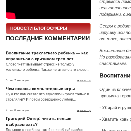
стремясь помо
невыполненное
подарками, сил
Ссоры с родит
НОВОСТИ БЛОГОСФЕРЫ
игрушку или п
ПОСЛЕДНИЕ КОММЕНТАРИИ
от того, наско
Воспитание де
Воспитание трехлетнего ребенка — как
Но разобравшис
справиться с кризисом трех лет
счастливым.
Слово "нет" вызывает стресс не только у
маленького ребенка. Так же негативно это слово...
Воспитани
5 лет 7 месяцев
просмотр
Чем опасны компьютерные игры
Один из ключев
Ну а кто вам сказал что звуковики играют только в
привычка тороп
стрелялки? И потом совершенно любой...
- Убирай игруш
9 лет 8 месяцев
просмотр
Григорий Остер: читать нельзя
- Хватить ковы
выбрасывать?
Большое спасибо за такой подробный разбор.