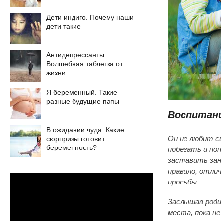
Дети индиго. Почему наши
дети такие
Антидепрессанты.
Волшебная таблетка от
жизни
Я беременный. Такие
разные будущие папы
Воспитани
В ожидании чуда. Какие
сюрпризы готовит
Он не любит с
беременность?
побегать и по
заставить зан
правило, отли
просьбы.
Заслышав родит
места, пока н