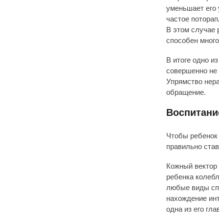
уменьшает его 
частое поторап
В этом случае 
способен много
В итоге одно и
совершенно не 
Упрямство нера
обращение.
Воспитани
Чтобы ребенок 
правильно став
Кожный вектор 
ребенка колебл
любые виды спо
нахождение инт
одна из его гл