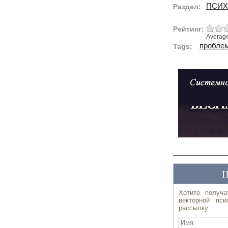
ПСИХ
Раздел:
Рейтинг:
Averag
пробле
Tags: