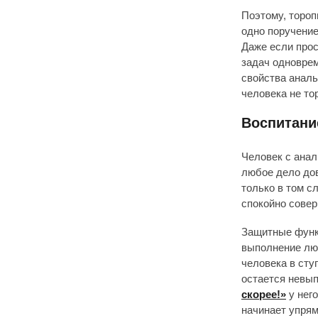
Поэтому, тороп
одно поручение
Даже если прос
задач одноврем
свойства аналь
человека не тор
Воспитани
Человек с ана
любое дело дов
только в том сл
спокойно совер
Защитные функц
выполнение люб
человека в сту
остается невы
скорее!»
у нег
начинает упрям