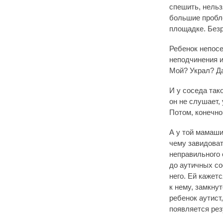
спешить, нельз
большие пробл
площадке. Безр
Ребенок непосе
неподчинения и
Мой? Украл? Да,
И у соседа так
он не слушает,
Потом, конечно
А у той мамаши 
чему завидоват
неправильного 
до аутичных со
него. Ей кажет
к нему, замкну
ребенок аутист,
появляется рез