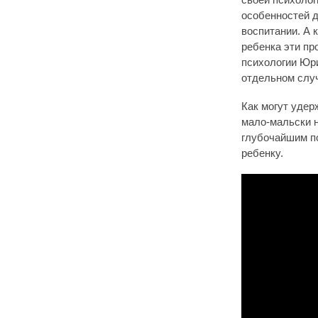
своей психолог
особенностей д
воспитании. А 
ребенка эти пр
психологии Юри
отдельном слу
Как могут удер
мало-мальски н
глубочайшим п
ребенку.