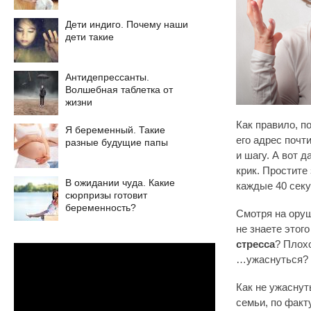
Дети индиго. Почему наши
дети такие
Антидепрессанты.
Волшебная таблетка от
жизни
Как правило, п
Я беременный. Такие
его адрес почт
разные будущие папы
и шагу. А вот 
крик. Простите
В ожидании чуда. Какие
каждые 40 секу
сюрпризы готовит
беременность?
Смотря на ору
не знаете этог
стресса
? Плохо
…ужаснуться? 
Как не ужаснут
семьи, по факт