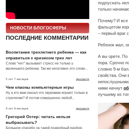
подпускать нел
только начинаю
Почему? И все 
фальцетом изр
НОВОСТИ БЛОГОСФЕРЫ
– первый враг 
ПОСЛЕДНИЕ КОММЕНТАРИИ
Ребенок мал, о
Воспитание трехлетнего ребенка — как
А вы орете. По
справиться с кризисом трех лет
пора. Срочно п
Слово "нет" вызывает стресс не только у
маленького ребенка. Так же негативно это слово...
словно 9-м бал
свойства. Они 
5 лет 7 месяцев
просмотр
непослушными,
Чем опасны компьютерные игры
ними начнут
об
Ну а кто вам сказал что звуковики играют только в
лучшему из тог
стрелялки? И потом совершенно любой...
9 лет 8 месяцев
просмотр
Григорий Остер: читать нельзя
выбрасывать?
Большое спасибо за такой подробный разбор.