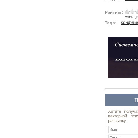
Рейтинг:
Averag
конфлик
Tags: